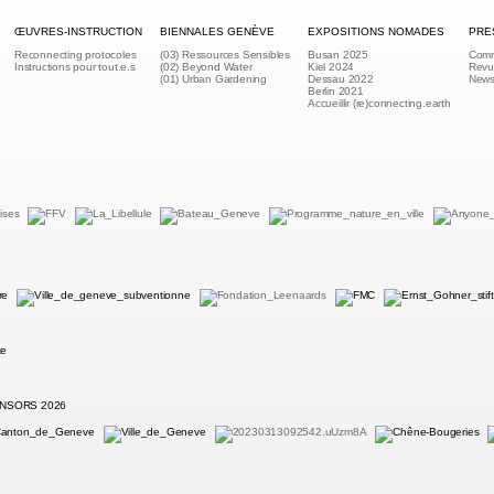
ŒUVRES-INSTRUCTION
BIENNALES GENÈVE
EXPOSITIONS NOMADES
PRE
Reconnecting protocoles
(03) Ressources Sensibles
Busan 2025
Comm
Instructions pour tout.e.s
(02) Beyond Water
Kiel 2024
Revu
(01) Urban Gardening
Dessau 2022
Newsl
Berlin 2021
Accueillir (re)connecting.earth
NSORS 2026