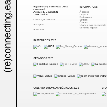
.earth
(re)connecting.earth Head Office
INFORMATIONS
c/o art-werk
Avenue du Bouchet 21
À propos
(re)connecting
1209 Genève
L'équipe
Partenaires
contact@art-werk.ch
Soutien
Contact
Instagram
Charte environnementale
Mentions légales
Facebook
PARTENAIRES 2023
SPONSORS 2023
COLLABORATIONS ACADÉMIQUES 2023
SPO