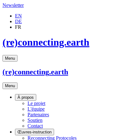
Newsletter
EN
DE
FR
(re)connecting.earth
Menu
(re)connecting
.earth
Menu
À propos
Le projet
L'équipe
Partenaires
Soutien
Contact
Œuvres-instruction
Reconnecting Protocoles