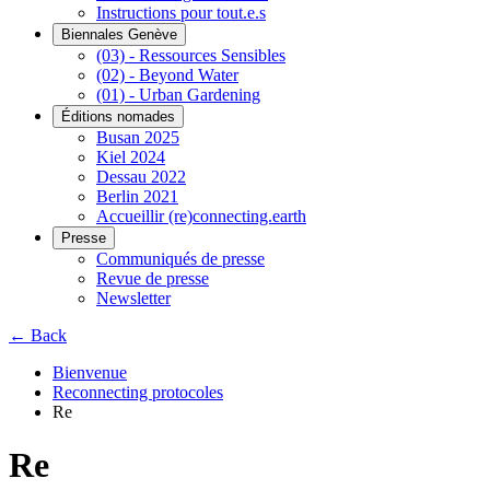
Instructions pour tout.e.s
Biennales Genève
(03) - Ressources Sensibles
(02) - Beyond Water
(01) - Urban Gardening
Éditions nomades
Busan 2025
Kiel 2024
Dessau 2022
Berlin 2021
Accueillir (re)connecting.earth
Presse
Communiqués de presse
Revue de presse
Newsletter
← Back
Bienvenue
Reconnecting protocoles
Re
Re